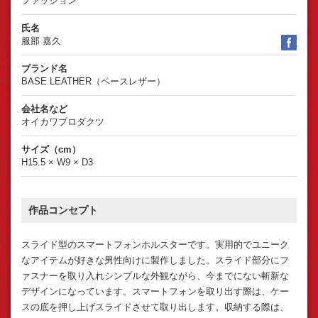
ファッション
氏名
服部 嘉久
face
ブランド名
BASE LEATHER（ベースレザー）
会社名など
オイカワプロダクツ
サイズ（cm）
H15.5 × W9 × D3
作品コンセプト
スライド型のスマートフォンホルスターです。実用的でユニーク
なアイテムが好きな男性向けに製作しました。スライド部分にフ
ァスナーを取り入れシンプルな外観ながら、今までにない斬新な
デザインになっています。スマートフォンを取り出す際は、ケー
スの底を押し上げスライドさせて取り出します。収納する際は、