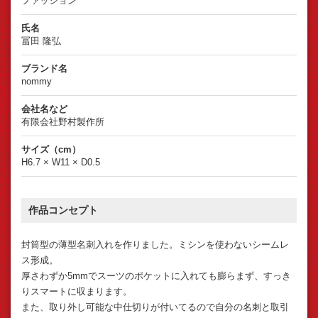
ファッション
氏名
冨田 隆弘
ブランド名
nommy
会社名など
有限会社野村製作所
サイズ（cm）
H6.7 × W11 × D0.5
作品コンセプト
封筒型の薄型名刺入れを作りました。ミシンを使わないシームレ
ス形成。
厚さわずか5mmでスーツのポケットに入れても膨らまず、すっき
りスマートに収まります。
また、取り外し可能な中仕切りが付いてるので自分の名刺と取引