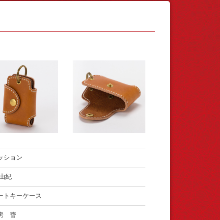
ッション
 由紀
ートキーケース
房 蕾