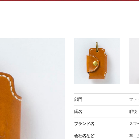
部門
ファ
氏名
肥後
ブランド名
スマ
会社名など
革工