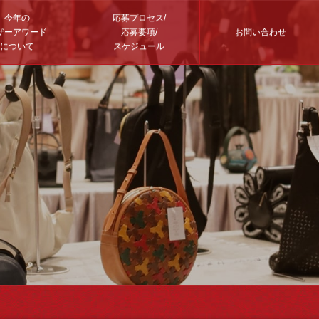
今年の
応募プロセス/
ザーアワード
応募要項/
お問い合わせ
について
スケジュール