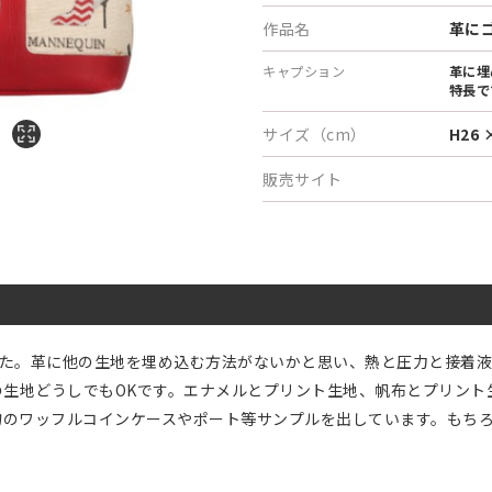
作品名
革に
キャプション
革に埋
特長で
サイズ（cm）
H26 
販売サイト
た。革に他の生地を埋め込む方法がないかと思い、熱と圧力と接着液
の生地どうしでもOKです。エナメルとプリント生地、帆布とプリン
小物のワッフルコインケースやポート等サンプルを出しています。もち