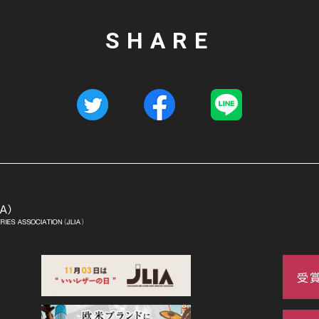
SHARE
受