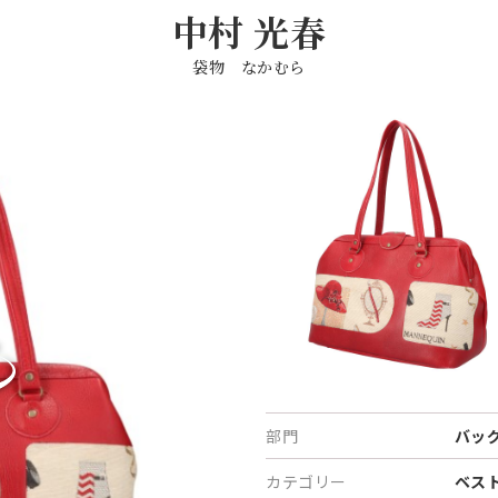
中村 光春
袋物 なかむら
部門
バッ
カテゴリー
ベス